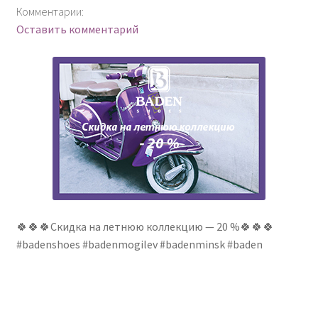
Комментарии:
Оставить комментарий
🍀🍀🍀Скидка на летнюю коллекцию — 20 %🍀🍀🍀
#badenshoes #badenmogilev #badenminsk #baden