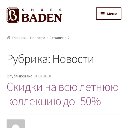
Перейти к навигации
Перейти к содержимому
Меню
ГЛАВНАЯ
Главная
Новости
Страница 2
ДИСКОНТНЫЙ КЛУБ
КОЛЛЕКЦИЯ
Рубрика: Новости
КОНТАКТЫ
МАГАЗИНЫ
Опубликовано
01.08.2018
Скидки на всю летнюю
НАШИ ТЕХНОЛОГИИ
О КОМПАНИИ
коллекцию до -50%
ОБРАТНАЯ СВЯЗЬ
ОБУВЬ НА ГЛАВНОЙ
ОБУВЬ НА ГЛАВНОЙ